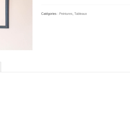
"Plage
aux
Catégories :
Peintures
,
Tableaux
coquelicots"