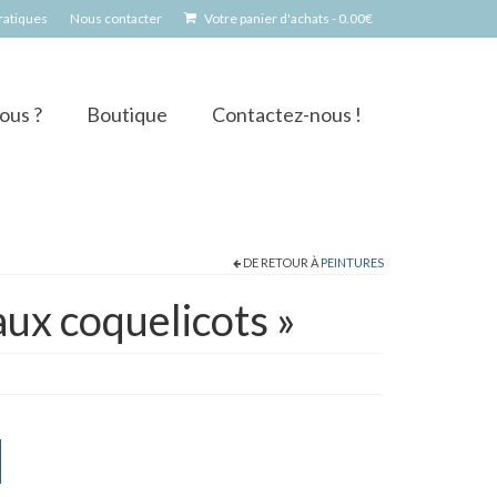
pratiques
Nous contacter
Votre panier d'achats
-
0.00
€
ous ?
Boutique
Contactez-nous !
DE RETOUR À
PEINTURES
aux coquelicots »