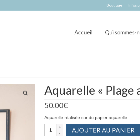
Boutique
Infos 
Accueil
Qui sommes-n
Aquarelle « Plage 
50.00
€
Aquarelle réalisée sur du papier aquarelle
quantité
AJOUTER AU PANIER
de
Aquarelle