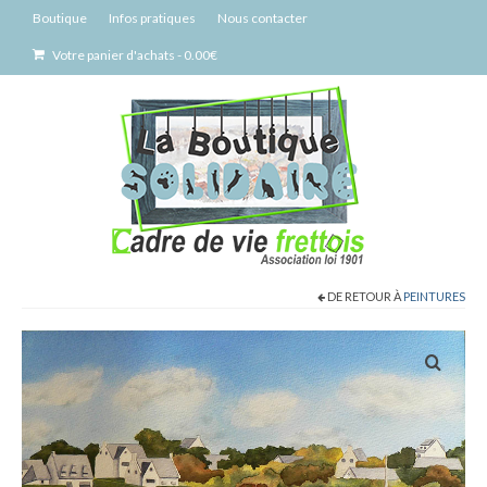
Boutique
Infos pratiques
Nous contacter
Votre panier d'achats
-
0.00
€
DE RETOUR À
PEINTURES