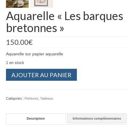
Aquarelle « Les barques
bretonnes »
150.00
€
Aquarelle sur papier aquarelle
1 en stock
quantité
AJOUTER AU PANIER
de
Aquarelle
"Les
barques
Catégories :
Peintures
,
Tableaux
bretonnes"
Description
Informations complémentaires