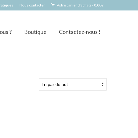
pratiques
Nous contacter
Votre panier d'achats
-
0.00
€
ous ?
Boutique
Contactez-nous !